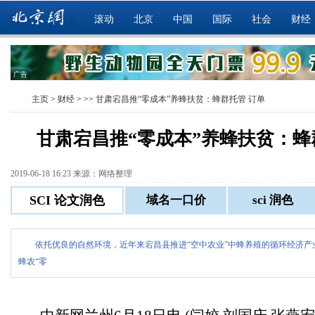
滚动
北京
中国
国际
社会
财经
广告
主页
>
财经
> >>
甘肃宕昌推“零成本”养蜂扶贫：蜂群托管 订单
甘肃宕昌推“零成本”养蜂扶贫：蜂
2019-06-18 16:23 来源：网络整理
依托优良的自然环境，近年来宕昌县推进“空中农业”中蜂养殖的循环经济产
蜂农“零