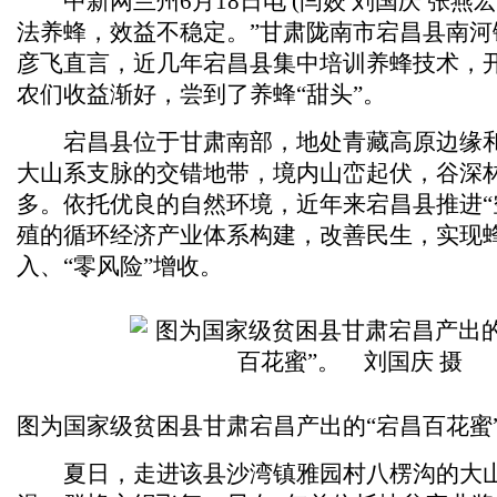
中新网兰州6月18日电 (闫姣 刘国庆 张燕宏
法养蜂，效益不稳定。”甘肃陇南市宕昌县南河
彦飞直言，近几年宕昌县集中培训养蜂技术，
农们收益渐好，尝到了养蜂“甜头”。
宕昌县位于甘肃南部，地处青藏高原边缘和
大山系支脉的交错地带，境内山峦起伏，谷深
多。依托优良的自然环境，近年来宕昌县推进“
殖的循环经济产业体系构建，改善民生，实现蜂
入、“零风险”增收。
图为国家级贫困县甘肃宕昌产出的“宕昌百花蜜”
夏日，走进该县沙湾镇雅园村八楞沟的大山