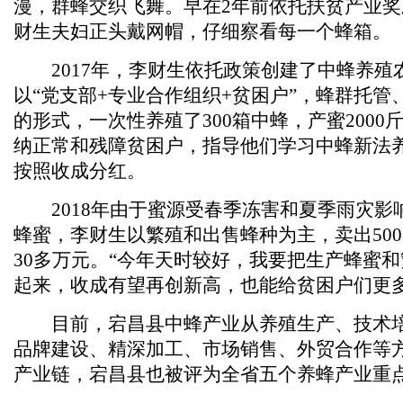
漫，群蜂交织飞舞。早在2年前依托扶贫产业
财生夫妇正头戴网帽，仔细察看每一个蜂箱。
2017年，李财生依托政策创建了中蜂养殖
以“党支部+专业合作组织+贫困户”，蜂群托管
的形式，一次性养殖了300箱中蜂，产蜜2000
纳正常和残障贫困户，指导他们学习中蜂新法
按照收成分红。
2018年由于蜜源受春季冻害和夏季雨灾影
蜂蜜，李财生以繁殖和出售蜂种为主，卖出50
30多万元。“今年天时较好，我要把生产蜂蜜
起来，收成有望再创新高，也能给贫困户们更多
目前，宕昌县中蜂产业从养殖生产、技术培
品牌建设、精深加工、市场销售、外贸合作等
产业链，宕昌县也被评为全省五个养蜂产业重