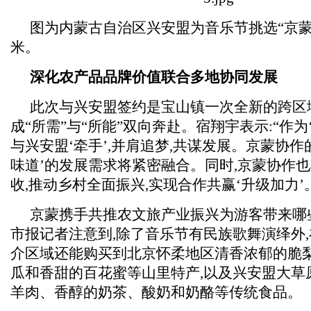
图为内蒙古自治区兴安盟为音乐节挑选“京蒙
米。
深化农产品品牌价值联合多地协同发展
此次与兴安盟签约是宝山镇一次全新的跨区
成“所需”与“所能”双向奔赴。宿翔宇表示:“作为
与兴安盟‘牵手’,并肩追梦,共谋发展。京蒙协作
味道’的发展需求将紧密融合。同时,京蒙协作
收,推动乡村全面振兴,实现合作共赢‘升级加力’
京蒙携手共推农文旅产业振兴为游客带来哪
市报记者注意到,除了音乐节有民族歌舞演绎外
介区域还能购买到北京怀柔地区清香浓郁的脆
瓜和香甜的百花蜜等山里特产,以及兴安盟大草
羊肉、香醇的奶茶、酸奶和奶酪等传统食品。