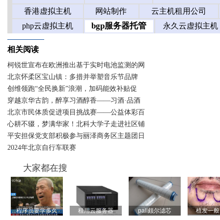
相关阅读
柯锐世宣布在欧洲推出基于实时电池监测的网
北京怀柔区宝山镇：多措并举塑音乐节品牌
创维领跑“全民换新”浪潮，加码能效补贴促
穿越京华古韵，醉享习酒醇香——习酒·品酒
北京市民体质促进项目挑战赛——公益体彩百
心耕不辍，梦满华家！北科大学子走进社区铺
平安担保党支部积极参与丽泽商务区主题团日
2024年北京自行车联赛