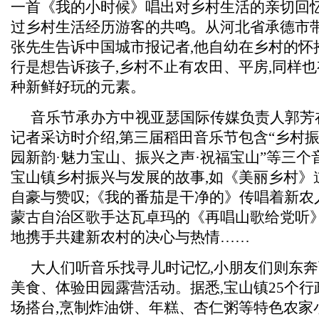
一首《我的小时候》唱出对乡村生活的亲切回忆
过乡村生活经历游客的共鸣。从河北省承德市
张先生告诉中国城市报记者,他自幼在乡村的怀
行是想告诉孩子,乡村不止有农田、平房,同样
种新鲜好玩的元素。
音乐节承办方中视亚瑟国际传媒负责人郭芳
记者采访时介绍,第三届稻田音乐节包含“乡村振
园新韵·魅力宝山、振兴之声·祝福宝山”等三个
宝山镇乡村振兴与发展的故事,如《美丽乡村》
自豪与赞叹;《我的番茄是干净的》传唱着新农
蒙古自治区歌手达瓦卓玛的《再唱山歌给党听
地携手共建新农村的决心与热情……
大人们听音乐找寻儿时记忆,小朋友们则东
美食、体验田园露营活动。据悉,宝山镇25个
场搭台,烹制炸油饼、年糕、杏仁粥等特色农家