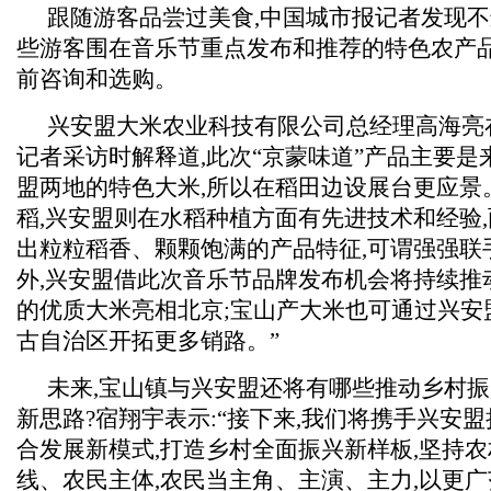
跟随游客品尝过美食,中国城市报记者发现不
些游客围在音乐节重点发布和推荐的特色农产品
前咨询和选购。
兴安盟大米农业科技有限公司总经理高海亮
记者采访时解释道,此次“京蒙味道”产品主要是
盟两地的特色大米,所以在稻田边设展台更应景
稻,兴安盟则在水稻种植方面有先进技术和经验
出粒粒稻香、颗颗饱满的产品特征,可谓强强联手
外,兴安盟借此次音乐节品牌发布机会将持续推
的优质大米亮相北京;宝山产大米也可通过兴安
古自治区开拓更多销路。”
未来,宝山镇与兴安盟还将有哪些推动乡村
新思路?宿翔宇表示:“接下来,我们将携手兴安
合发展新模式,打造乡村全面振兴新样板,坚持
线、农民主体,农民当主角、主演、主力,以更