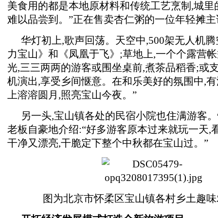
美食用的都是本地原材料和传统工艺烹制,城里
难以品尝到。”正在售卖杏仁粥的一位年轻摊主
华灯初上,歌声回荡。天空中,500架无人机腾
力宝山》和《凤凰于飞》;草地上,一个个露营
光,三三两两的游客或围坐桌前,煮茶品稻香;或
机演出,享受乡间惬意。在和乐美好的氛围中,有
上溶溶圆月,照亮宝山今夜。”
另一头,宝山镇各处的民宿小院也住满游客
老板自豪地介绍:“好多游客原本过来就玩一天,
干净又漂亮,干脆定下整个中秋都在宝山过。”
图为北京市怀柔区宝山镇各村乡土趣味