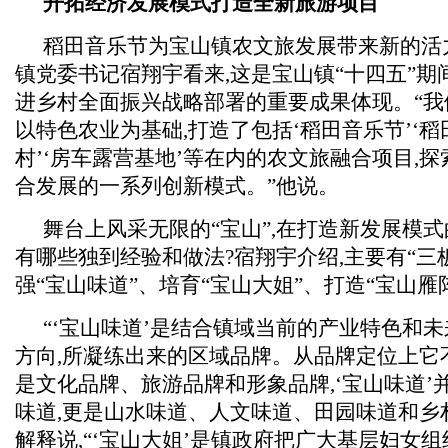
开拓经济发展模式打造全新旅游项目
稻田音乐节为宝山镇农文旅发展带来新的活
镇党委书记宿翔宇看来,这是宝山镇“十四五”期
进乡村全面振兴战略部署的重要成果体现。“我
以特色农业为基础,打造了包括‘稻田音乐节’‘稻
村’‘房车露营基地’等在内的农文旅融合项目,
合发展的一系列创新模式。”他说。
舞台上风采无限的“宝山”,在打造新发展模
有哪些独到经验和做法?宿翔宇介绍,主要有“三板
强“宝山味道”、培育“宝山大姐”、打造“宝山雁
“‘宝山味道’是结合镇域当前的产业特色和
方向,所凝练出来的区域品牌。从品牌定位上它
是文化品牌、旅游品牌和形象品牌,‘宝山味道’
味道,更是山水味道、人文味道、田园味道和乡
解释说,“‘宝山大姐’是镇政府把广大基层妇女