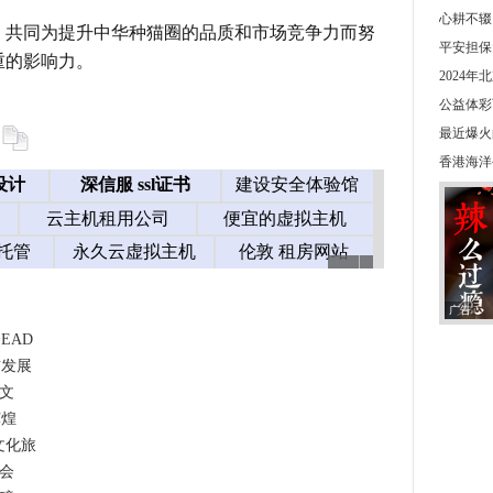
心耕不辍
，共同为提升中华种猫圈的品质和市场竞争力而努
平安担保
重的影响力。
2024
公益体彩
最近爆火
香港海洋
广告
EAD
猫发展
谈文
辉煌
文化旅
会