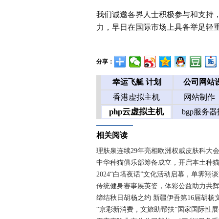
我们诚邀各界人士积极参与和支持
力，早日在国际市场上具备举足轻
分享：
相关阅读
理肤泉连续29年亮相欧洲权威皮肤科大会
中华种猫俱乐部筹备成立，开启本土种
2024“白塔夜话”文化活动启幕，单霁翔
传统健身赛事展英姿，体彩公益助力共
缔结秋日胡杨之约 新疆伊吾第16届胡杨
“京彩新消费，文旅助帮扶”国家国际性展