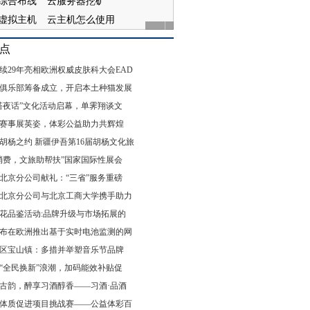
点
续29年亮相欧洲权威皮肤科大会EAD
俱乐部筹备成立，开启本土种猫发展
“白塔夜话”文化活动启幕，单霁翔谈文
赛事展英姿，体彩公益助力共辉煌
胡杨之约 新疆伊吾第16届胡杨文化旅
消费，文旅助帮扶”国家国际性展会
北京分公司献礼：“三省”服务重磅
北京分公司与北京工商大学携手助力
花品鉴活动:品牌升级与市场拓展的
布在欧洲推出基于实时电池监测的网
区宝山镇：多措并举塑音乐节品牌
“全民换新”浪潮，加码能效补贴促
古韵，醉享习酒醇香——习酒·品酒
体质促进项目挑战赛——公益体彩百