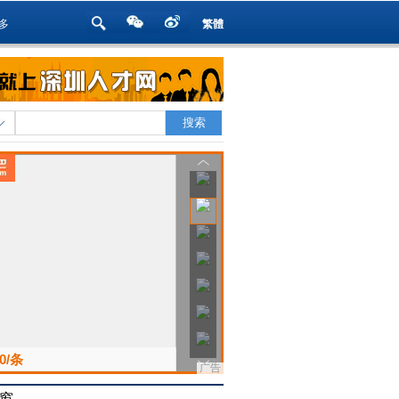
多
繁體
窗