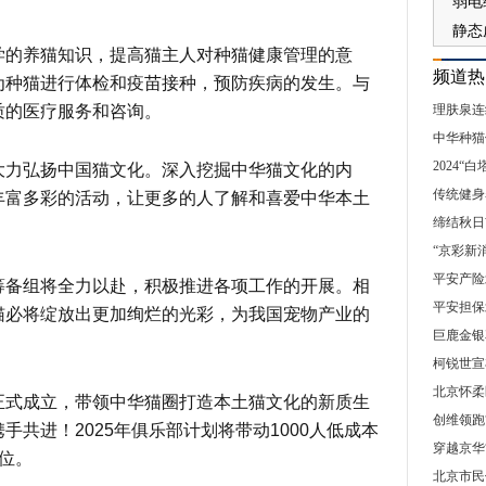
学的养猫知识，提高猫主人对种猫健康管理的意
频道热
为种猫进行体检和疫苗接种，预防疾病的发生。与
质的医疗服务和咨询。
理肤泉连
中华种猫
2024
大力弘扬中国猫文化。深入挖掘中华猫文化的内
传统健身
丰富多彩的活动，让更多的人了解和喜爱中华本土
缔结秋日
“京彩新
平安产险
筹备组将全力以赴，积极推进各项工作的开展。相
平安担保
猫必将绽放出更加绚烂的光彩，为我国宠物产业的
巨鹿金银
柯锐世宣
北京怀柔
正式成立，带领中华猫圈打造本土猫文化的新质生
创维领跑
共进！2025年俱乐部计划将带动1000人低成本
穿越京华
位。
北京市民