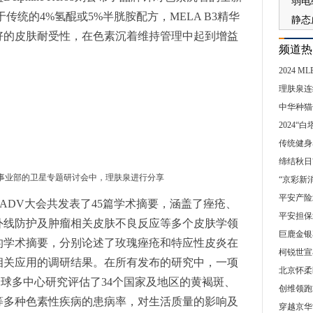
于传统的4%氢醌或5%半胱胺配方，MELA B3精华
好的皮肤耐受性，在色素沉着维持管理中起到增益
频道热
2024
理肤泉连
中华种猫
2024
传统健身
缔结秋日
事业部的卫星专题研讨会中，理肤泉进行分享
“京彩新
平安产险
ADV大会共发表了45篇学术摘要，涵盖了痤疮、
平安担保
外线防护及肿瘤相关皮肤不良反应等多个皮肤学领
巨鹿金银
的学术摘要，分别论述了玫瑰痤疮和特应性皮炎在
柯锐世宣
相关应用的调研结果。在所有发布的研究中，一项
北京怀柔
的全球多中心研究评估了34个国家及地区的黄褐斑、
创维领跑
等多种色素性疾病的患病率，对生活质量的影响及
穿越京华