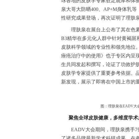
球各地的皮肤学专家驻足观摩和体
泉大哥大防晒400、AP+M身体乳等
性研究成果登场，再次证明了理肤
理肤泉在展台上公布了其在色素
B3精华在多元化人群中针对黄褐斑
皮肤科学领域的专业性和领先地位。
痤疮治疗中的使用》也于专区内呈
生共同发起和撰写，论证了功效护
皮肤学专家提供了重要参考依据。
新发现，展示了即将在中国上市的重
图：理肤泉在EADV
聚焦全球皮肤健康，多维度学术
EADV大会期间，理肤泉携手
了诸多品牌最新学术科研成果。在备受瞩