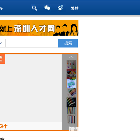
多
繁體
窗