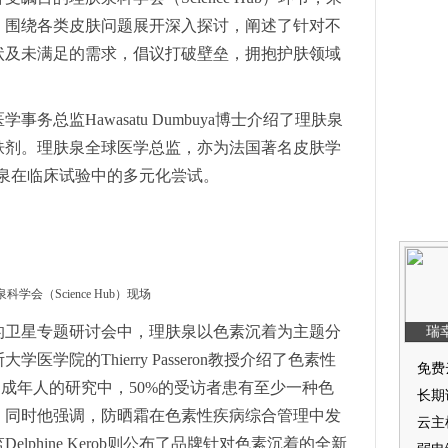
，围绕各类皮肤问题展开深入探讨，阐述了针对不
状及未满足的需求，倡议打破壁垒，拥抱护肤领域
务总监Hawasatu Dumbuya博士介绍了理肤泉
肤剂。理肤泉全球医学总监，亦为法国著名皮肤学
享了理肤泉在临床试验中的多元化尝试。
科学会（Science Hub）现场
的卫星专题研讨会中，理肤泉以色素沉着为主题分
学院的Thierry Passeron教授介绍了色素性
0名成年人的研究中，50%的受访者患有至少一种色
；同时他强调，防晒霜在色素性疾病综合管理中发
lphine Kerob则公布了品牌针对色素沉着的全新