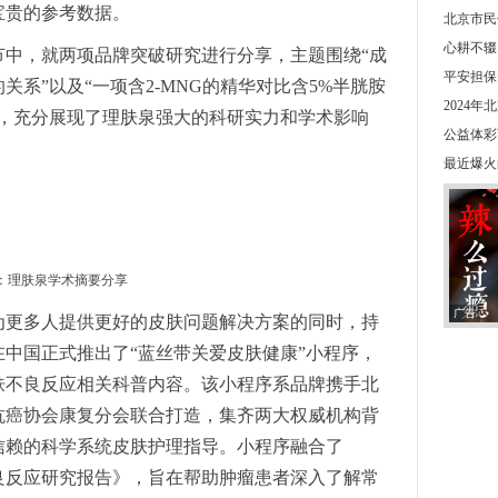
宝贵的参考数据。
北京市民
心耕不辍
节中，就两项品牌突破研究进行分享，主题围绕“成
平安担保
系”以及“一项含2-MNG的精华对比含5%半胱胺
2024
”，充分展现了理肤泉强大的科研实力和学术影响
公益体彩
最近爆火
：理肤泉学术摘要分享
广告
为更多人提供更好的皮肤问题解决方案的同时，持
中国正式推出了“蓝丝带关爱皮肤健康”小程序，
肤不良反应相关科普内容。该小程序系品牌携手北
抗癌协会康复分会联合打造，集齐两大权威机构背
信赖的科学系统皮肤护理指导。小程序融合了
关不良反应研究报告》，旨在帮助肿瘤患者深入了解常