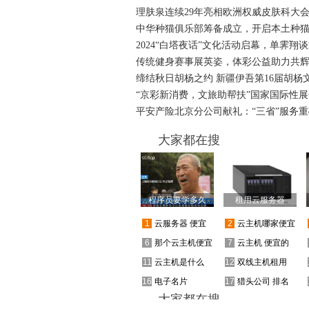
理肤泉连续29年亮相欧洲权威皮肤科大会
中华种猫俱乐部筹备成立，开启本土种
2024“白塔夜话”文化活动启幕，单霁翔
传统健身赛事展英姿，体彩公益助力共
缔结秋日胡杨之约 新疆伊吾第16届胡杨
“京彩新消费，文旅助帮扶”国家国际性展
平安产险北京分公司献礼：“三省”服务重