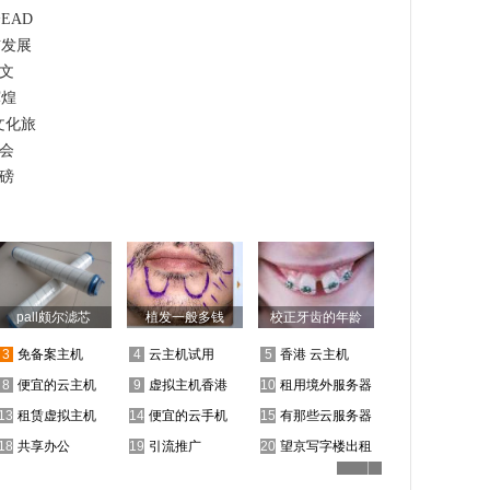
EAD
猫发展
谈文
辉煌
文化旅
会
磅