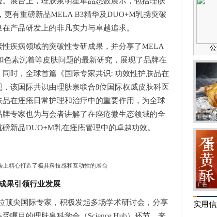
验。展台上，理肤泉明星单品悉数展示，包括理肤
，更有重磅新品MELA B3精华及DUO+M乳携突破
泉在产品研发上的非凡实力与卓越追求。
性疾病领域的突破性专研成果，并分享了MELA
和色素沉着等皮肤问题的最新研究，展现了品牌在
同时，全球首篇《国际专家共识: 功效性护肤品在
现，该国际共识由理肤泉联合8位国际权威皮肤科医
肤品在痤疮日常护理和治疗中的重要作用，为全球
品牌专家也为与会者讲解了在痤疮微生态领域的全
广告
磅新品DUO+M乳在痤疮管理中的卓越功效。
大会上精心打造了极具科技感和互动性的展台
成果引领行业发展
广告
7位顶尖国际专家，积极发起多场学术研讨会，分享
实用信
目的理肤泉科学会（Science Hub）环节，来