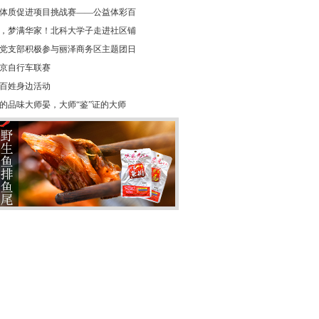
体质促进项目挑战赛——公益体彩百
，梦满华家！北科大学子走进社区铺
党支部积极参与丽泽商务区主题团日
年北京自行车联赛
百姓身边活动
的品味大师晏，大师“鉴”证的大师