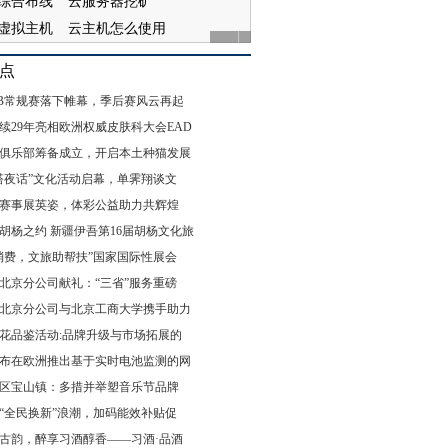
点
 MLB常规赛落下帷幕，季后赛风云再起
续29年亮相欧洲权威皮肤科大会EAD
俱乐部筹备成立，开启本土种猫发展
“白塔夜话”文化活动启幕，单霁翔谈文
赛事展英姿，体彩公益助力共辉煌
胡杨之约 新疆伊吾第16届胡杨文化旅
消费，文旅助帮扶”国家国际性展会
北京分公司献礼：“三省”服务重磅
北京分公司与北京工商大学携手助力
花品鉴活动:品牌升级与市场拓展的
布在欧洲推出基于实时电池监测的网
区宝山镇：多措并举塑音乐节品牌
“全民换新”浪潮，加码能效补贴促
古韵，醉享习酒醇香——习酒·品酒