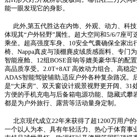
能一眼发现它的身影。
此外,第五代胜达在内饰、外观、动力、科
体现其“户外轻野”属性。超大空间和5/6/7座
乘坐。超高强度车身、10安全气囊确保全家出
椅、Nappa真皮与顶棚麂皮绒质感面料、专门
智能座舱、12组BOSE音响等媲美豪华车的配
高品质享受。2.0T+8AT 高效动力组合、高稳
ADAS智能驾驶辅助,适应户外各种复杂路况。
是“大床房”、双天窗设计观景视野更开阔、31
方便的手机充电与后备箱电源功能、隐藏式攀岩
都是为户外旅行、露营等活动量身定制。
北京现代成立22年来获得了超1200万用户
一个以人为本、具有年轻活力、热心于体育事业