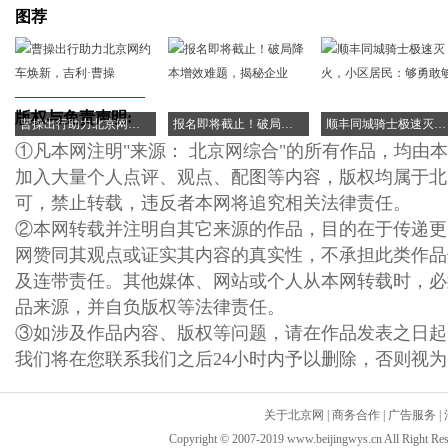
图荐
版权与免责声明:
曹操出行助力北京网约车焕新，吉利·曹操
报名即将截止！破局降本增效难题，揭秘企业
顺丰同城骑士极速灭火，小区居民：够勇敢够
①凡本网注明"来源： 北京网综合"的所有作品，均由
加入大量个人点评、观点、配图等内容，版权均属于北
可，禁止转载，违反者本网将追究相关法律责任。
②本网转载并注明自其它来源的作品，目的在于传递更
网赞同其观点或证实其内容的真实性，不承担此类作品
及连带责任。其他媒体、网站或个人从本网转载时，必
品来源，并自负版权等法律责任。
③如涉及作品内容、版权等问题，请在作品发表之日起
我们将在您联系我们之后24小时内予以删除，否则视
关于北京网
|
商务合作
|
广告服务
|
Copyright © 2007-2019 www.beijingwys.cn All 